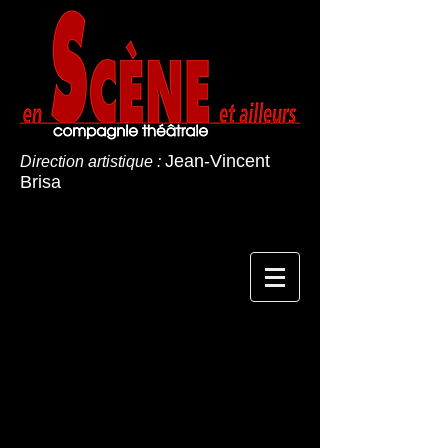
Jean-Vincent
Direction artistique :
Brisa
Responsable de la publication : Anne
DUCHEMIN
Cie En Scène et Ailleurs
Mairie de Saint-Ismier
Le Clos Faure
38330 Saint-Ismier