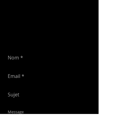
Le Clos Faure
38330 Saint-Ismier
Adresse postale :
1 rue du Président Carnot 38000 Grenoble
Tél
:
06 08 84 81 82